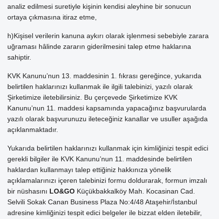
analiz edilmesi suretiyle kişinin kendisi aleyhine bir sonucun
ortaya çıkmasına itiraz etme,
h)Kişisel verilerin kanuna aykırı olarak işlenmesi sebebiyle zarara
uğraması hâlinde zararın giderilmesini talep etme haklarına
sahiptir.
KVK Kanunu’nun 13. maddesinin 1. fıkrası gereğince, yukarıda
belirtilen haklarınızı kullanmak ile ilgili talebinizi, yazılı olarak
Şirketimize iletebilirsiniz. Bu çerçevede Şirketimize KVK
Kanunu’nun 11. maddesi kapsamında yapacağınız başvurularda
yazılı olarak başvurunuzu ileteceğiniz kanallar ve usuller aşağıda
açıklanmaktadır.
Yukarıda belirtilen haklarınızı kullanmak için kimliğinizi tespit edici
gerekli bilgiler ile KVK Kanunu’nun 11. maddesinde belirtilen
haklardan kullanmayı talep ettiğiniz hakkınıza yönelik
açıklamalarınızı içeren talebinizi formu doldurarak, formun imzalı
bir nüshasını
LO&GO
Küçükbakkalköy Mah. Kocasinan Cad.
Selvili Sokak Canan Business Plaza No:4/48 Ataşehir/İstanbul
adresine kimliğinizi tespit edici belgeler ile bizzat elden iletebilir,